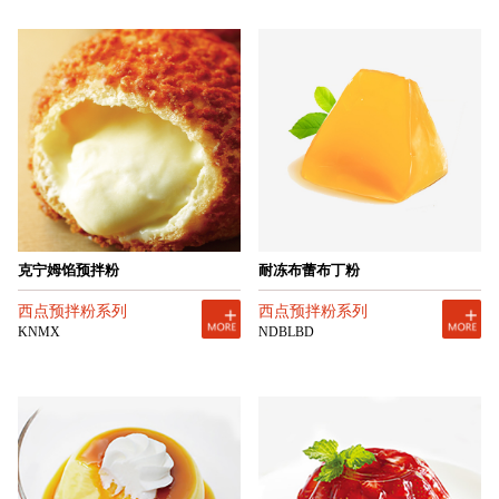
克宁姆馅预拌粉
耐冻布蕾布丁粉
西点预拌粉系列
西点预拌粉系列
KNMX
NDBLBD